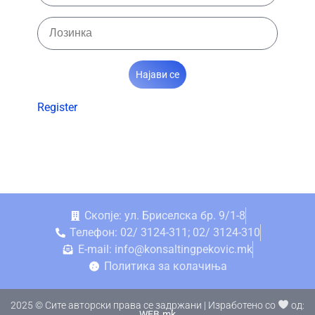
Најави се
Register
Скопје: ул. Бриселска бр. 9/1-8
Телефон: 02/ 3124-311; 02/ 3124-310
E-mail: info@konsaltingpekovic.mk
Политика за колачиња
2025 © Сите авторски права се задржани | Изработено со
од:
WEB.mk