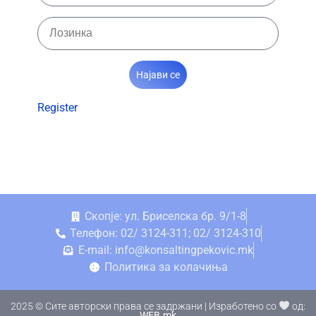
Најави се
Register
Скопје: ул. Бриселска бр. 9/1-8
Телефон: 02/ 3124-311; 02/ 3124-310
E-mail: info@konsaltingpekovic.mk
Политика за колачиња
2025 © Сите авторски права се задржани | Изработено со
од:
WEB.mk