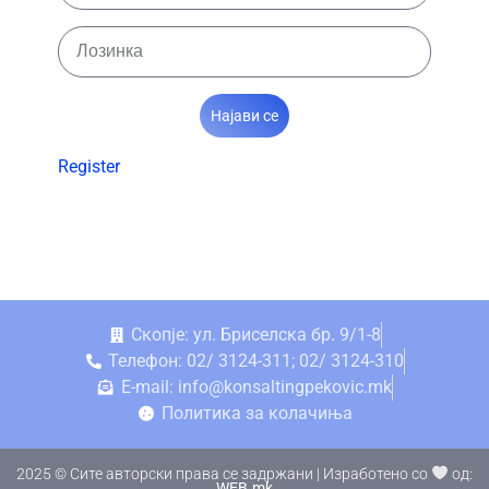
Најави се
Register
Скопје: ул. Бриселска бр. 9/1-8
Телефон: 02/ 3124-311; 02/ 3124-310
E-mail: info@konsaltingpekovic.mk
Политика за колачиња
2025 © Сите авторски права се задржани | Изработено со
од:
WEB.mk