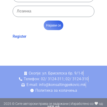
Најави се
Register
Скопје: ул. Бриселска бр. 9/1-8
Телефон: 02/ 3124-311; 02/ 3124-310
E-mail: info@konsaltingpekovic.mk
Политика за колачиња
2025 © Сите авторски права се задржани | Изработено со
од:
WEB.mk