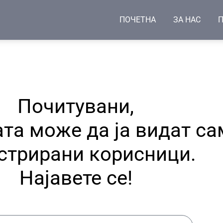
ПОЧЕТНА
ЗА НАС
П
Почитувани,
та може да ја видат са
стрирани корисници.
Најавете се!