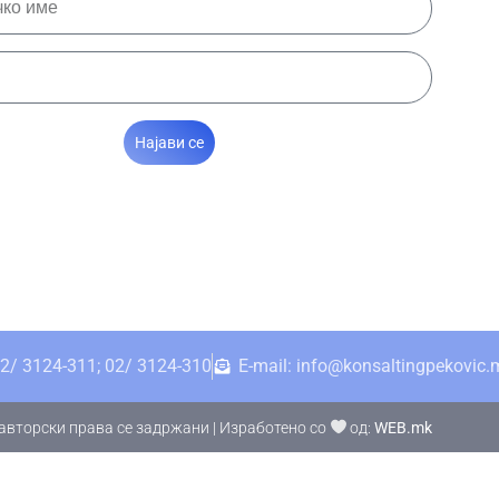
Најави се
2/ 3124-311; 02/ 3124-310
E-mail: info@konsaltingpekovic.
авторски права се задржани | Изработено со
од:
WEB.mk