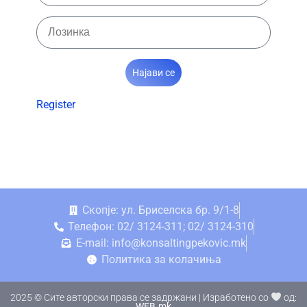
Најави се
Register
Скопје: ул. Бриселска бр. 9/1-8
Телефон: 02/ 3124-311; 02/ 3124-310
E-mail: info@konsaltingpekovic.mk
Политика за колачиња
2025 © Сите авторски права се задржани | Изработено со
од:
WEB.mk