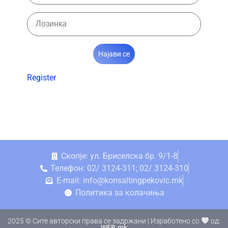
Најави се
Register
Скопје: ул. Бриселска бр. 9/1-8
Телефон: 02/ 3124-311; 02/ 3124-310
E-mail: info@konsaltingpekovic.mk
Политика за колачиња
2025 © Сите авторски права се задржани | Изработено со
од:
WEB.mk