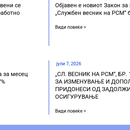
авени се
Објавен е новиот Закон за
работно
„Службен весник на РСМ“ бр
Види повеќе >
јули 7, 2026
а за месец
„СЛ. ВЕСНИК НА РСМ“, БР.
7%
ЗА ИЗМЕНУВАЊЕ И ДОПО
ПРИДОНЕСИ ОД ЗАДОЛЖ
ОСИГУРУВАЊЕ
Види повеќе >