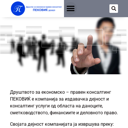
За
Компанијата
Друштвото за економско – правен консалтинг
ПЕКОВИЌ е компанија за издавачка дејност и
консалтинг услуги од областа на даноците,
сметководството, финансиите и деловното право.
Својата дејност компанијата ја извршува преку: