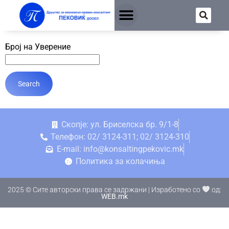
Број на Уверение
Скопје: ул. Бриселска бр. 9/1-8
Телефон: 02/ 3124-311; 02/ 3124-310
E-mail: info@konsaltingpekovic.mk
Политика за колачиња
2025 © Сите авторски права се задржани | Изработено со
од:
WEB.mk