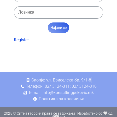
Најави се
Register
Скопје: ул. Бриселска бр. 9/1-8
Телефон: 02/ 3124-311; 02/ 3124-310
E-mail: info@konsaltingpekovic.mk
Политика за колачиња
2025 © Сите авторски права се задржани | Изработено со
од:
WEB.mk