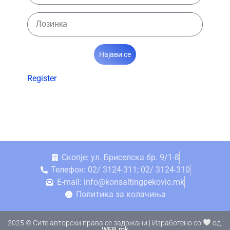
Најави се
Register
Скопје: ул. Бриселска бр. 9/1-8
Телефон: 02/ 3124-311; 02/ 3124-310
E-mail: info@konsaltingpekovic.mk
Политика за колачиња
2025 © Сите авторски права се задржани | Изработено со
од:
WEB.mk