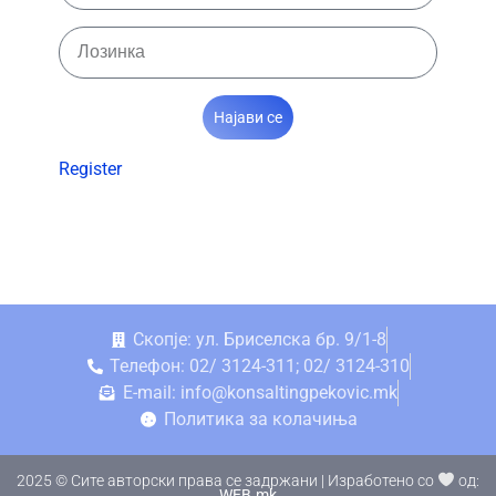
Најави се
Register
Скопје: ул. Бриселска бр. 9/1-8
Телефон: 02/ 3124-311; 02/ 3124-310
E-mail: info@konsaltingpekovic.mk
Политика за колачиња
2025 © Сите авторски права се задржани | Изработено со
од:
WEB.mk