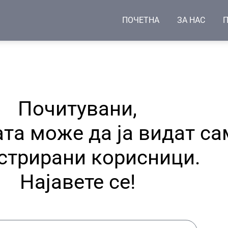
ПОЧЕТНА
ЗА НАС
П
Почитувани,
та може да ја видат са
стрирани корисници.
Најавете се!