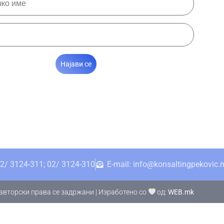
Најави се
2/ 3124-311; 02/ 3124-310
E-mail: info@konsaltingpekovic.
авторски права се задржани | Изработено со
од:
WEB.mk