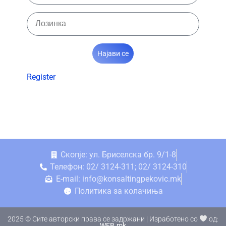
Најави се
Register
Скопје: ул. Бриселска бр. 9/1-8
Телефон: 02/ 3124-311; 02/ 3124-310
E-mail: info@konsaltingpekovic.mk
Политика за колачиња
2025 © Сите авторски права се задржани | Изработено со
од:
WEB.mk