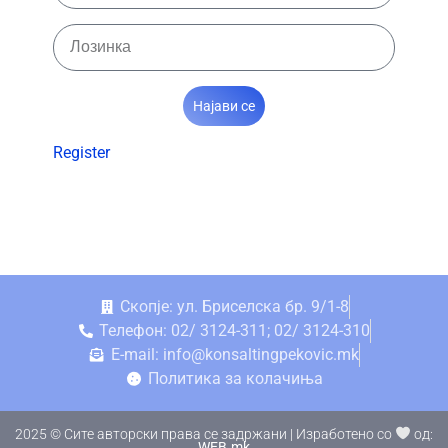
Најави се
Register
Скопје: ул. Бриселска бр. 9/1-8
Телефон: 02/ 3124-311; 02/ 3124-310
E-mail: info@konsaltingpekovic.mk
Политика за колачиња
2025 © Сите авторски права се задржани | Изработено со
од:
WEB.mk