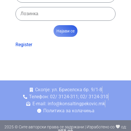
Најави се
Register
Скопје: ул. Бриселска бр. 9/1-8
Телефон: 02/ 3124-311; 02/ 3124-310
E-mail: info@konsaltingpekovic.mk
Политика за колачиња
2025 © Сите авторски права се задржани | Изработено со
од:
WEB.mk