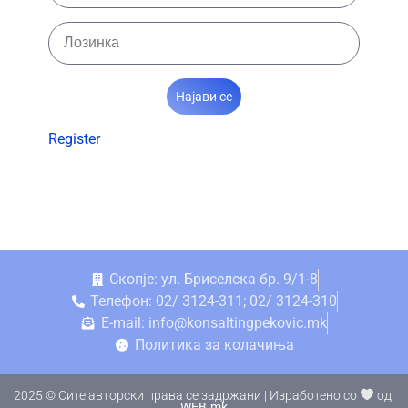
Најави се
Register
Скопје: ул. Бриселска бр. 9/1-8
Телефон: 02/ 3124-311; 02/ 3124-310
E-mail: info@konsaltingpekovic.mk
Политика за колачиња
2025 © Сите авторски права се задржани | Изработено со
од:
WEB.mk