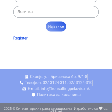
Најави се
Register
Скопје: ул. Бриселска бр. 9/1-8
Телефон: 02/ 3124-311; 02/ 3124-310
E-mail: info@konsaltingpekovic.mk
Политика за колачиња
2025 © Сите авторски права се задржани | Изработено со
од:
WEB.mk