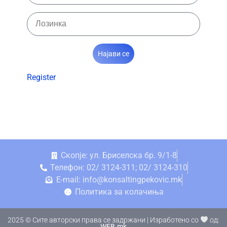
Најави се
Register
Скопје: ул. Бриселска бр. 9/1-8
Телефон: 02/ 3124-311; 02/ 3124-310
E-mail: info@konsaltingpekovic.mk
Политика за колачиња
2025 © Сите авторски права се задржани | Изработено со
од:
WEB.mk