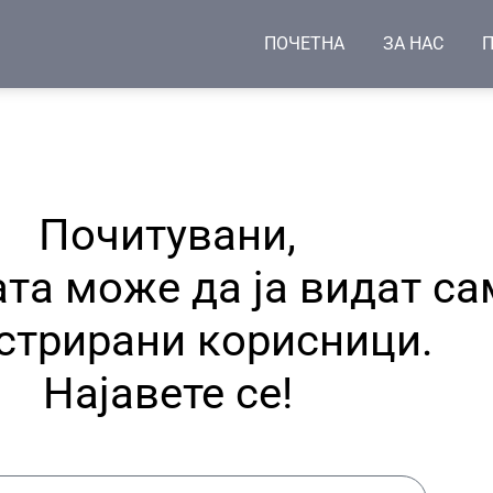
ПОЧЕТНА
ЗА НАС
П
Почитувани,
та може да ја видат са
стрирани корисници.
Најавете се!