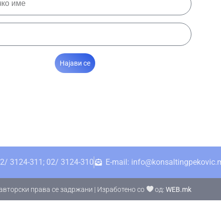
Најави се
2/ 3124-311; 02/ 3124-310
E-mail: info@konsaltingpekovic.
авторски права се задржани | Изработено со
од:
WEB.mk