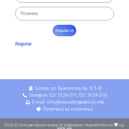
Најави се
Register
Скопје: ул. Бриселска бр. 9/1-8
Телефон: 02/ 3124-311; 02/ 3124-310
E-mail: info@konsaltingpekovic.mk
Политика за колачиња
2025 © Сите авторски права се задржани | Изработено со
од:
WEB.mk