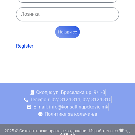
Најави се
Register
Скопје: ул. Бриселска бр. 9/1-8
Телефон: 02/ 3124-311; 02/ 3124-310
E-mail: info@konsaltingpekovic.mk
Политика за колачиња
2025 © Сите авторски права се задржани | Изработено со
од:
WEB.mk