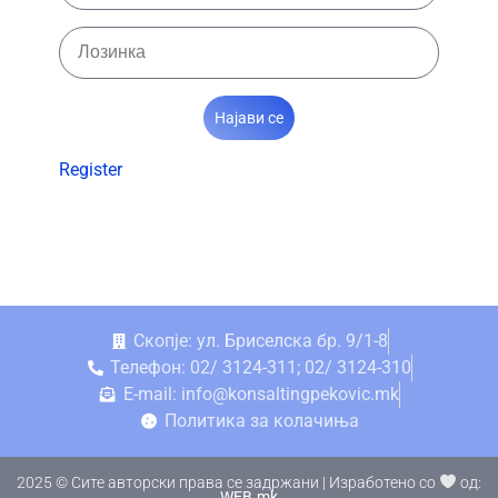
Најави се
Register
Скопје: ул. Бриселска бр. 9/1-8
Телефон: 02/ 3124-311; 02/ 3124-310
E-mail: info@konsaltingpekovic.mk
Политика за колачиња
2025 © Сите авторски права се задржани | Изработено со
од:
WEB.mk