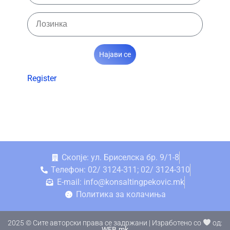
Најави се
Register
Скопје: ул. Бриселска бр. 9/1-8
Телефон: 02/ 3124-311; 02/ 3124-310
E-mail: info@konsaltingpekovic.mk
Политика за колачиња
2025 © Сите авторски права се задржани | Изработено со
од:
WEB.mk