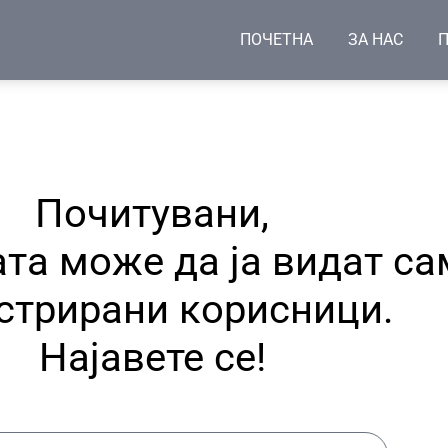
ПОЧЕТНА
ЗА НАС
П
Почитувани,
та може да ја видат са
стрирани корисници.
Најавете се!