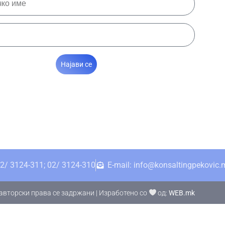
Најави се
2/ 3124-311; 02/ 3124-310
E-mail: info@konsaltingpekovic.
авторски права се задржани | Изработено со
од:
WEB.mk