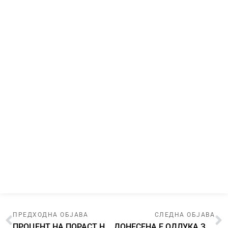
ПРЕДХОДНА ОБЈАВА
СЛЕДНА ОБЈАВА
ПРОЦЕНТ НА ПОРАСТ НА ЦЕНИТЕ НА МАЛО ЗА АКОНТАЦИЈАТА ЗА ДАНОК НА ДОБИВКА ЗА МЕСЕЦ МАРТ 2025 ГОДИНА Е ПОЗИТИВЕН И ИЗНЕСУВА 1,2%
ДОНЕСЕНА Е ОДЛУКА ЗА ИЗМЕНУВАЊЕ НА ОДЛУКАТА ЗА ДОНЕСУВАЊЕ НА НАЦИОНАЛНАТА КЛАСИФИКАЦИЈА НА ДЕЈНОСТИТЕ – НКД РЕВ.2.1