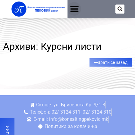
Архиви: Курсни листи
Врати се назад
Скопје: ул. Бриселска бр. 9/1-8
Телефон: 02/ 3124-311; 02/ 3124-310
E-mail: info@konsaltingpekovic.mk
Политика за колачиња