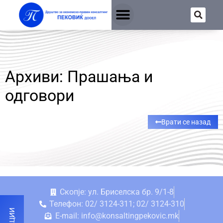
Архиви: Прашања и
одговори
Врати се назад
Скопје: ул. Бриселска бр. 9/1-8
Телефон: 02/ 3124-311; 02/ 3124-310
E-mail: info@konsaltingpekovic.mk