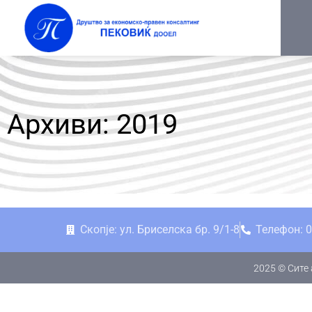
Архиви: 2019
Скопје: ул. Бриселска бр. 9/1-8
Телефон: 0
2025 © Сите 