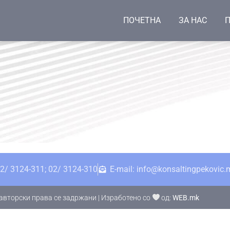
ПОЧЕТНА
ЗА НАС
П
2/ 3124-311; 02/ 3124-310
E-mail: info@konsaltingpekovic.
авторски права се задржани | Изработено со
од:
WEB.mk